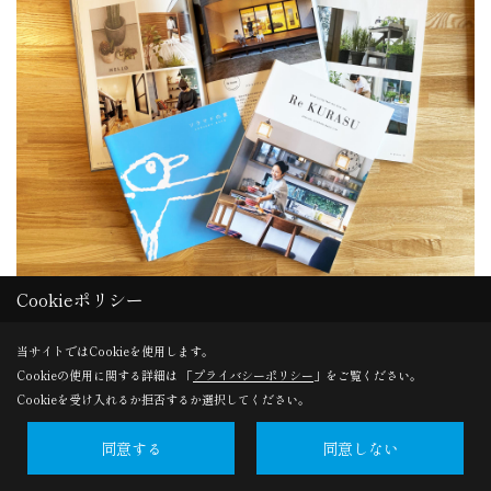
Cookieポリシー
憧れのカフェのような家づくりを叶えた10家族のお家を訪
ね、素材やインテリアについて詳しく取材しました。
当サイトではCookieを使用します。
実際のお家で使われている建材や家具などディテールにも
Cookieの使用に関する詳細は 「
プライバシーポリシー
」をご覧ください。
注目しているため、これから新築やリノベーションをお考
Cookieを受け入れるか拒否するか選択してください。
えの方にはきっと参考になると思います。
同意する
同意しない
資料請求はこちら