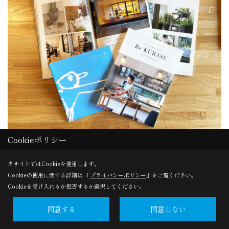
Cookieポリシー
憧れのカフェのような家づくりを叶えた10家族のお家を訪
ね、素材やインテリアについて詳しく取材しました。
当サイトではCookieを使用します。
実際のお家で使われている建材や家具などディテールにも
Cookieの使用に関する詳細は 「
プライバシーポリシー
」をご覧ください。
注目しているため、これから新築やリノベーションをお考
Cookieを受け入れるか拒否するか選択してください。
えの方にはきっと参考になると思います。
同意する
同意しない
資料請求はこちら