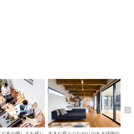
けど木の優しさを感じ
大きな庭とつながりのある縁側の
ウッ