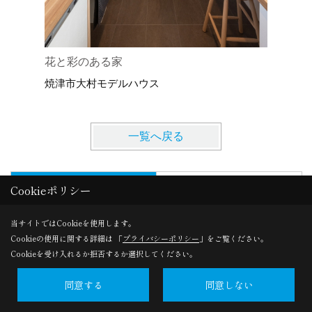
花と彩のある家
緑豊かな
焼津市大村モデルハウス
家の中心
一覧へ戻る
地域別
外観別
Cookieポリシー
空間別
リフォーム
当サイトではCookieを使用します。
Cookieの使用に関する詳細は 「
プライバシーポリシー
」をご覧ください。
Cookieを受け入れるか拒否するか選択してください。
すべて
静岡市
藤枝市
同意する
同意しない
浜松市
御前崎市
吉田町