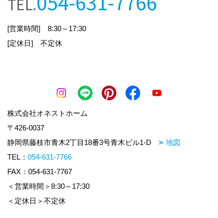
054-631-7766
TEL.
[営業時間] 8:30～17:30
個人情報の利用目的
[定休日] 不定休
お客様からお預かりした個人情報は、当社からの
ご連絡や業務のご案内・ご質問に対する回答とし
て、電子メールや資料の送付に利用いたします。
株式会社オネストホーム
個人情報の第三者への開示・提供の禁止
〒426-0037
当社は、お客さまよりお預かりした個人情報を適
静岡県藤枝市青木2丁目18番3号青木ビル1-D
地図
切に管理し、次のいずれかに該当する場合を除
TEL：
054-631-7766
き、個人情報を第三者に開示いたしません。
FAX：054-631-7767
・お客さまの同意がある場合
＜営業時間＞8:30～17:30
・お客さまが希望されるサービスを行うために当
＜定休日＞不定休
社が業務を委託する業者に対して開示する場合