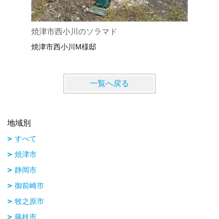
焼津市西小川のソラマド
焼津市の
焼津市西小川M様邸
焼津市サ
一覧へ戻る
地域別
すべて
焼津市
静岡市
御前崎市
牧之原市
藤枝市