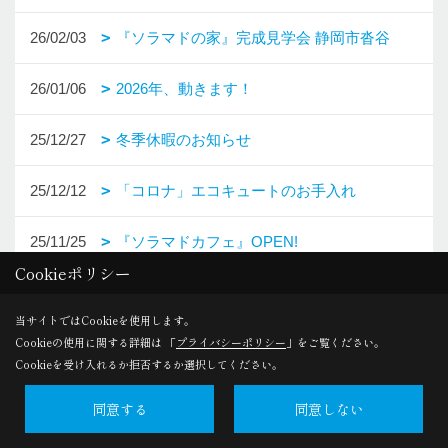
26/02/03
『ソラマドの家』完成見学会 静岡市沓谷
26/01/06
2026年、動きます！
25/12/27
冬季休暇のお知らせ
25/12/12
「コロナ」エコキュートのお手入れ
25/11/25
『ソラマドカフェ』OPEN!
Cookieポリシー
当サイトではCookieを使用します。
Cookieの使用に関する詳細は 「
プライバシーポリシー
」をご覧ください。
1ページ （全16ページ中）
Cookieを受け入れるか拒否するか選択してください。
1
2
3
4
5
6
同意する
同意しない