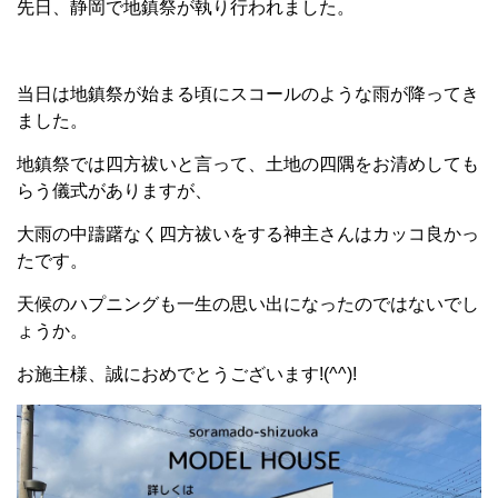
先日、静岡で地鎮祭が執り行われました。
当日は地鎮祭が始まる頃にスコールのような雨が降ってき
ました。
地鎮祭では四方祓いと言って、土地の四隅をお清めしても
らう儀式がありますが、
大雨の中躊躇なく四方祓いをする神主さんはカッコ良かっ
たです。
天候のハプニングも一生の思い出になったのではないでし
ょうか。
お施主様、誠におめでとうございます!(^^)!