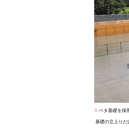
A.
ベタ基礎を採
基礎の立上りだ