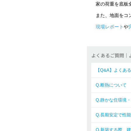
家の荷重を底板
また、地面をコ
現場レポート
や
よくあるご質問｜
【Q&A】よくあ
Q.断熱について
Q.静かな住環境
Q.長期安定で性
Q.新築する際、