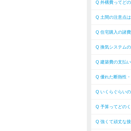
Q 外構費ってど
Q 土間の注意点
Q 住宅購入の諸
Q 換気システム
Q 建築費の支払
Q 優れた断熱性
Q いくらぐらい
Q 予算ってどの
Q 強くて頑丈な