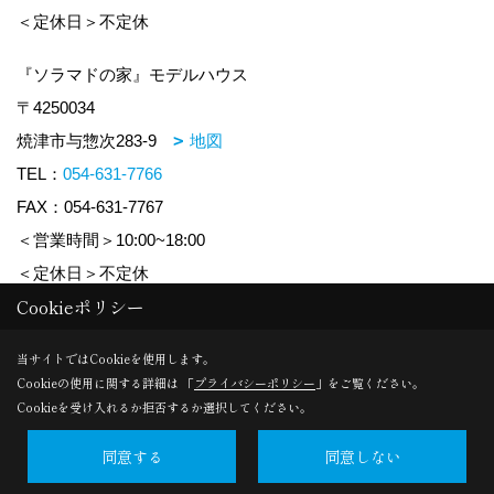
＜定休日＞不定休
『ソラマドの家』モデルハウス
〒4250034
焼津市与惣次283-9
地図
TEL：
054-631-7766
FAX：054-631-7767
＜営業時間＞10:00~18:00
＜定休日＞不定休
Cookieポリシー
Copyright (c) honesthome. All Rights Reserved.
当サイトではCookieを使用します。
Cookieの使用に関する詳細は 「
プライバシーポリシー
」をご覧ください。
Produced by
ゴデスクリエイト
Cookieを受け入れるか拒否するか選択してください。
同意する
同意しない